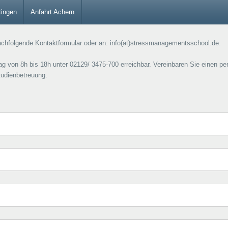
tingen
Anfahrt Achern
achfolgende Kontaktformular oder an: info(at)stressmanagementsschool.de.
tag von 8h bis 18h unter 02129/ 3475-700 erreichbar. Vereinbaren Sie einen pe
tudienbetreuung.