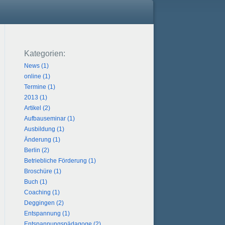
News (1)
online (1)
Termine (1)
2013 (1)
Artikel (2)
Aufbauseminar (1)
Ausbildung (1)
Änderung (1)
Berlin (2)
Betriebliche Förderung (1)
Broschüre (1)
Buch (1)
Coaching (1)
Deggingen (2)
Entspannung (1)
Entspannungspädagoge (2)