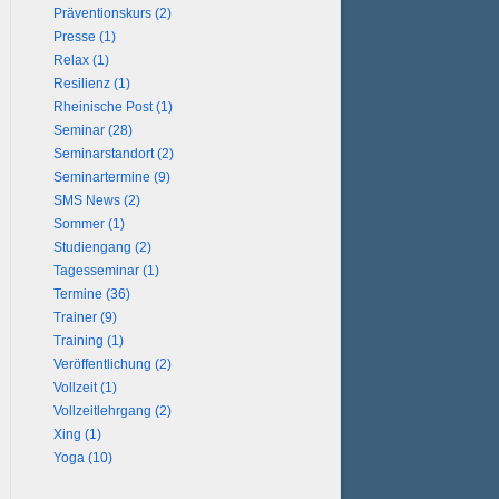
Präventionskurs (2)
Presse (1)
Relax (1)
Resilienz (1)
Rheinische Post (1)
Seminar (28)
Seminarstandort (2)
Seminartermine (9)
SMS News (2)
Sommer (1)
Studiengang (2)
Tagesseminar (1)
Termine (36)
Trainer (9)
Training (1)
Veröffentlichung (2)
Vollzeit (1)
Vollzeitlehrgang (2)
Xing (1)
Yoga (10)