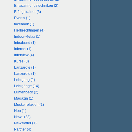
Entspannungstechniken (2)
Erfolgstrainer (3)
Events (1)
facebook (1)
Herbrechtingen (4)
Indoor-Relax (1)
Infoabend (1)
Internet (1)
Interview (4)
Kurse (3)
Lanzarote (1)
Lanzerote (1)
Lehrgang (1)
Lehrgänge (14)
Lüntenbeck (2)
Magazin (1)
Muskelrelaxion (1)
Neu (1)
News (23)
Newsletter (1)
Partner (4)