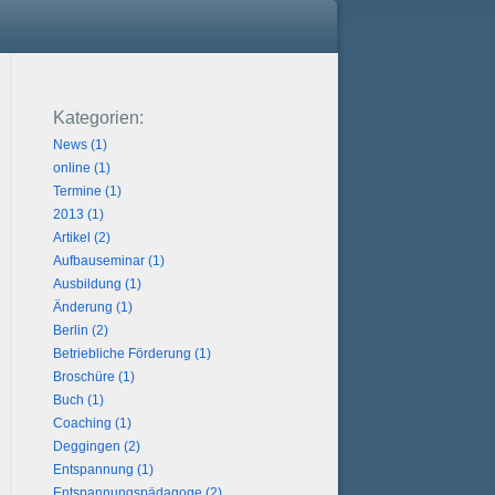
News (1)
online (1)
Termine (1)
2013 (1)
Artikel (2)
Aufbauseminar (1)
Ausbildung (1)
Änderung (1)
Berlin (2)
Betriebliche Förderung (1)
Broschüre (1)
Buch (1)
Coaching (1)
Deggingen (2)
Entspannung (1)
Entspannungspädagoge (2)