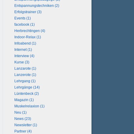
Entspannungstechniken (2)
Erfolgstrainer (3)
Events (1)
facebook (1)
Herbrechtingen (4)
Indoor-Relax (1)
Infoabend (1)
Internet (1)
Interview (4)
Kurse (3)
Lanzarote (1)
Lanzerote (1)
Lehrgang (1)
Lehrgänge (14)
Lüntenbeck (2)
Magazin (1)
Muskelrelaxion (1)
Neu (1)
News (23)
Newsletter (1)
Partner (4)