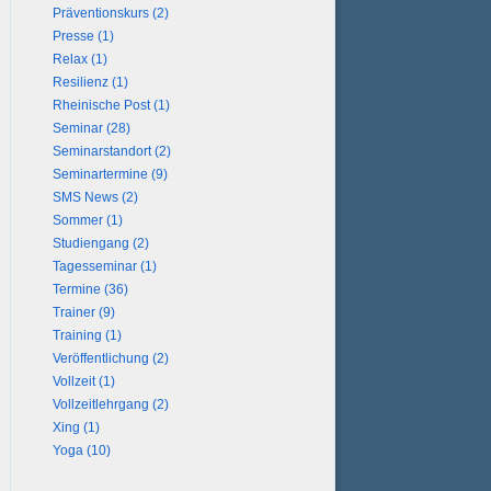
Präventionskurs (2)
Presse (1)
Relax (1)
Resilienz (1)
Rheinische Post (1)
Seminar (28)
Seminarstandort (2)
Seminartermine (9)
SMS News (2)
Sommer (1)
Studiengang (2)
Tagesseminar (1)
Termine (36)
Trainer (9)
Training (1)
Veröffentlichung (2)
Vollzeit (1)
Vollzeitlehrgang (2)
Xing (1)
Yoga (10)