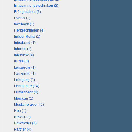
Entspannungstechniken (2)
Erfolgstrainer (3)
Events (1)
facebook (1)
Herbrechtingen (4)
Indoor-Relax (1)
Infoabend (1)
Internet (1)
Interview (4)
Kurse (3)
Lanzarote (1)
Lanzerote (1)
Lehrgang (1)
Lehrgänge (14)
Lüntenbeck (2)
Magazin (1)
Muskelrelaxion (1)
Neu (1)
News (23)
Newsletter (1)
Partner (4)