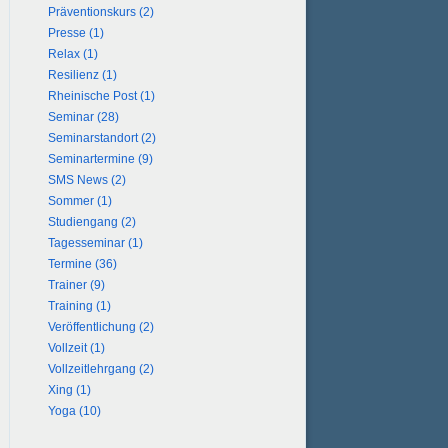
Präventionskurs (2)
Presse (1)
Relax (1)
Resilienz (1)
Rheinische Post (1)
Seminar (28)
Seminarstandort (2)
Seminartermine (9)
SMS News (2)
Sommer (1)
Studiengang (2)
Tagesseminar (1)
Termine (36)
Trainer (9)
Training (1)
Veröffentlichung (2)
Vollzeit (1)
Vollzeitlehrgang (2)
Xing (1)
Yoga (10)