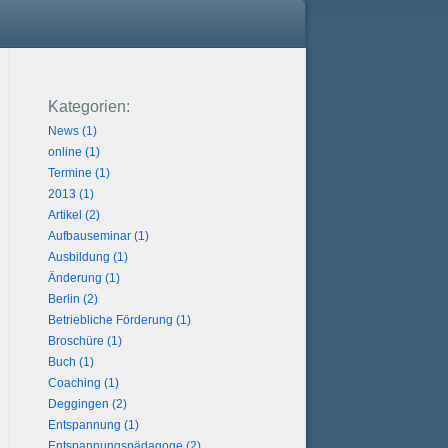
News (1)
online (1)
Termine (1)
2013 (1)
Artikel (2)
Aufbauseminar (1)
Ausbildung (1)
Änderung (1)
Berlin (2)
Betriebliche Förderung (1)
Broschüre (1)
Buch (1)
Coaching (1)
Deggingen (2)
Entspannung (1)
Entspannungspädagoge (2)